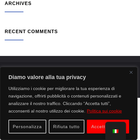
ARCHIVES
RECENT COMMENTS
CAD ONE Srl.
C.so Brescia 39, 10152 - Torino - P.I. & C.F.
Diamo valore alla tua privacy
06897960016 / © 2005-2019. Tutti i diritti sono riservati.
Privacy
Utilizziamo i cookie per migliorare la tua esperienza di
navigazione, offrirti pubblicità o contenuti personalizzati e
analizzare il nostro traffico. Cliccando “Accetta tutti”,
acconsenti al nostro utilizzo dei cookie.
Politica sui cookie
Personalizza
Rifiuta tutto
Accettare tutto