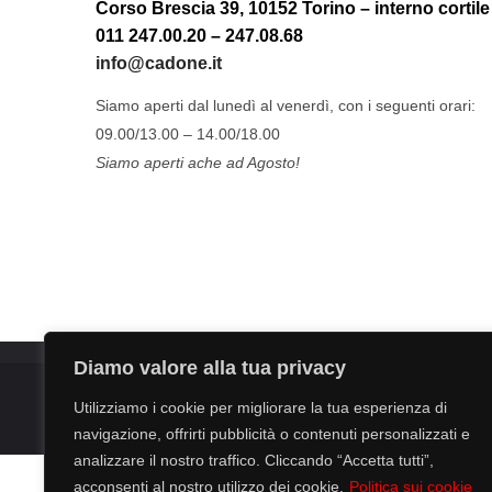
Corso Brescia 39, 10152 Torino – interno cortile
011 247.00.20 – 247.08.68
info@cadone.it
Siamo aperti dal lunedì al venerdì, con i seguenti orari:
09.00/13.00 – 14.00/18.00
Siamo aperti ache ad Agosto!
Diamo valore alla tua privacy
CAD ONE Srl.
C.so Brescia 39, 10152 - Torino - P.I. & C.F
Utilizziamo i cookie per migliorare la tua esperienza di
Privacy
navigazione, offrirti pubblicità o contenuti personalizzati e
analizzare il nostro traffico. Cliccando “Accetta tutti”,
acconsenti al nostro utilizzo dei cookie.
Politica sui cookie